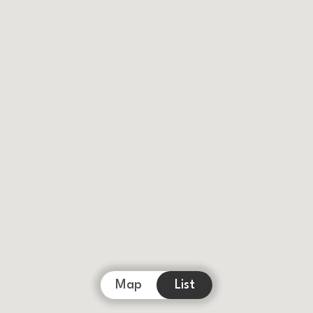
Map
List